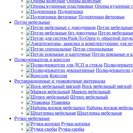
Опоры колесные
Опоры кухонные 
Подпятники
Подпятники фетровые
Петли мебельные
Петли мебельные
Петли мебельные
Петли специальные
Петли рояльные и 
Полкодержатели и консоли
Полкодержате
Полкодержатели 
Консоли
Реставрационные и упаковочные материалы
Воск мебельный мягкий
Маркер мебельный
Штрих мебельный
Упаковка
Наборы восков мебел
Шпатлевка мебельная
Ручки мебельные
Ручки-кнопки
Ручки-скобы