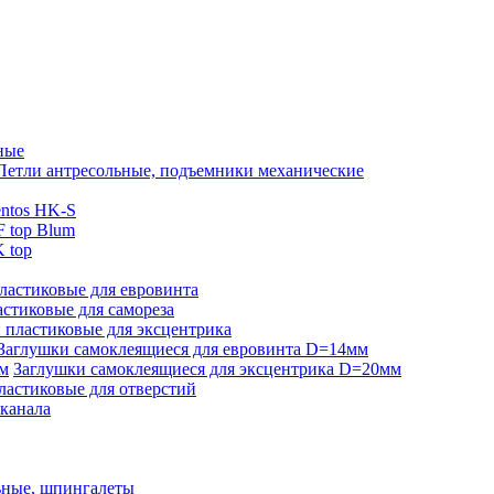
ные
Петли антресольные, подъемники механические
ntos HK-S
 top Blum
 top
ластиковые для евровинта
стиковые для самореза
 пластиковые для эксцентрика
Заглушки самоклеящиеся для евровинта D=14мм
Заглушки самоклеящиеся для эксцентрика D=20мм
ластиковые для отверстий
-канала
ьные, шпингалеты