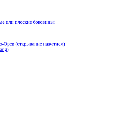
е или плоские боковины)
o-Open (открывание нажатием)
ing)