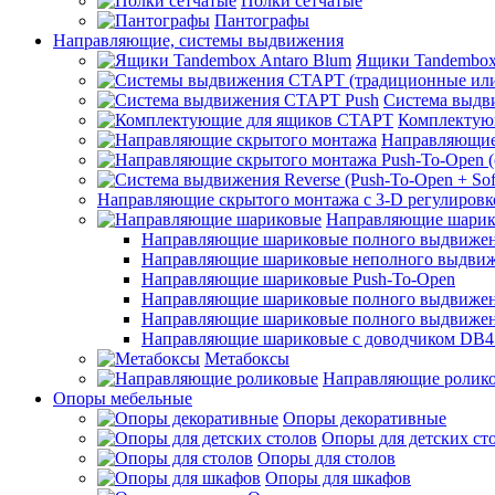
Полки сетчатые
Пантографы
Направляющие, системы выдвижения
Ящики Tandembox
Система выдв
Комплектую
Направляющие
Направляющие скрытого монтажа с 3-D регулировк
Направляющие шарик
Направляющие шариковые полного выдвижения
Направляющие шариковые неполного выдви
Направляющие шариковые Push-To-Open
Направляющие шариковые полного выдвижения
Направляющие шариковые полного выдвижения
Направляющие шариковые с доводчиком DB4
Метабоксы
Направляющие ролик
Опоры мебельные
Опоры декоративные
Опоры для детских ст
Опоры для столов
Опоры для шкафов