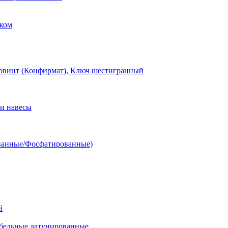
ком
овинт (Конфирмат), Ключ шестигранный
и навесы
ванные/Фосфатированные)
й
ельные латунированные