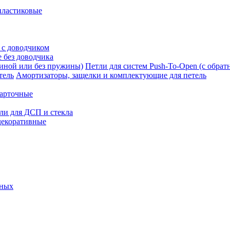
пластиковые
 с доводчиком
 без доводчика
Петли для систем Push-To-Open (с обра
Амортизаторы, защелки и комплектующие для петель
карточные
ли для ДСП и стекла
декоративные
ьных