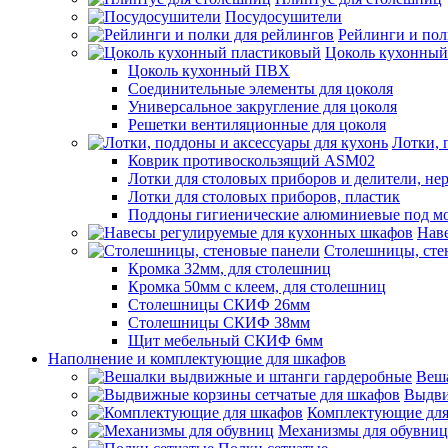
Посудосушители
Рейлинги и пол
Цоколь кухонный
Цоколь кухонный ПВХ
Соединительные элементы для цоколя
Универсальное закругление для цоколя
Решетки вентиляционные для цоколя
Лотки, 
Коврик противоскользящий ASM02
Лотки для столовых приборов и делители, не
Лотки для столовых приборов, пластик
Поддоны гигиенические алюминиевые под м
Нав
Столешницы, сте
Кромка 32мм, для столешниц
Кромка 50мм с клеем, для столешниц
Столешницы СКИФ 26мм
Столешницы СКИФ 38мм
Щит мебельный СКИФ 6мм
Наполнение и комплектующие для шкафов
Веш
Выдви
Комплектующие для
Механизмы для обувниц