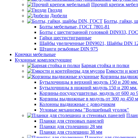
Прочий крепеж мебе
Гвозди
Дюбели
Болты, гайки, 
Болты мебельные, ГОСТ 7801-81
Болты с шестигранной головкой DIN933, ГО
Гайки шестистигранные
Шайбы увеличенные DIN9021, Шайбы DIN 12
Штанги резьбовые DIN 975
Крючки мебельные
Кухонные комплектующие
Барная стойка и полки
Емкости и кон
Корзины выдвиж
Бутылочницы в верхний модуль 150 и 200 мм.
Бутылочницы в нижний модуль 150 и 200 мм.
Корзины-посудосушительи, модуль от 600 до 
Корзины выдвижные в модуль от 300 до 450 
Колонны выдвижные с доводчиком
Угловые механизмы "Волшебный уголок"
План
Планки для стеновых панелей
Планки для столешниц 28 мм
Планки для столешниц 38 мм
Плинтус для столешниц