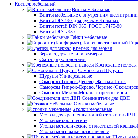
Крепеж мебельный
Винты мебельные
Винты мебельные с внутренним шестигранни
Винты DIN 967 для ручек мебельных
Винты потай DIN 965, ГОСТ 17475-80
Винты DIN 7985
Гайки мебельные
Евр
Крепеж для зеркал
Зеркалодержатели, кляммеры
Скотч двухсторонний
Крепежные полосы 
Саморезы и Шурупы
Шурупы Универсальные
Саморезы Гипрок-Дерево, Желтый Цинк
Саморезы Гипрок-Дерево, Черные (Оксидиро
Саморезы Металл-Металл с прессшайбой
Соединители для ДВП
Стяжки мебельные
Уголки мебельные
Уголки для крепления задней стенки из ДВП
Уголки металлические
Уголки металлические с пластиковой крышко
Уголки монтажные пластиковые
Шурупы меб