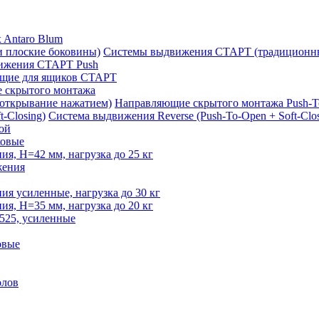
 Antaro Blum
Системы выдвижения СТАРТ (традиционны
ижения СТАРТ Push
щие для ящиков СТАРТ
 скрытого монтажа
Направляющие скрытого монтажа Push-T
Система выдвижения Reverse (Push-To-Open + Soft-Clos
ой
овые
, H=42 мм, нагрузка до 25 кг
жения
 усиленные, нагрузка до 30 кг
, H=35 мм, нагрузка до 20 кг
525, усиленные
овые
олов