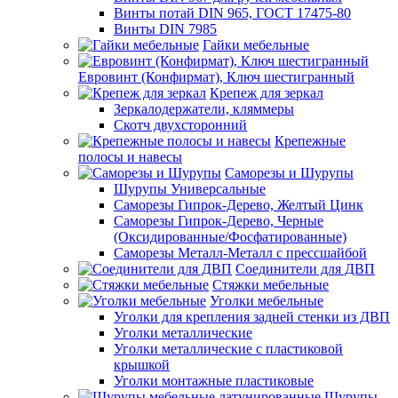
Винты потай DIN 965, ГОСТ 17475-80
Винты DIN 7985
Гайки мебельные
Евровинт (Конфирмат), Ключ шестигранный
Крепеж для зеркал
Зеркалодержатели, кляммеры
Скотч двухсторонний
Крепежные
полосы и навесы
Саморезы и Шурупы
Шурупы Универсальные
Саморезы Гипрок-Дерево, Желтый Цинк
Саморезы Гипрок-Дерево, Черные
(Оксидированные/Фосфатированные)
Саморезы Металл-Металл с прессшайбой
Соединители для ДВП
Стяжки мебельные
Уголки мебельные
Уголки для крепления задней стенки из ДВП
Уголки металлические
Уголки металлические с пластиковой
крышкой
Уголки монтажные пластиковые
Шурупы