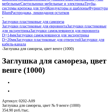
мебельные
Светильники мебельные и электрика
Трубы,
системы крепежа для труб
Кондукторы и шаблоны
Фурнитура
Blum
Распродажа, ликвидация остатков
-
Заглушки пластиковые для самореза
Заглушки пластиковые для евровинта
Заглушки пластиковые
для эксцентрика
Заглушки самоклеящиеся для евровинта
D=14мм
Заглушки самоклеящиеся для эксцентрика
D=20мм
Заглушки пластиковые для отверстий
Заглушки для
кабель-канала
-
Заглушка для самореза, цвет венге (1000)
Заглушка для самореза, цвет
венге (1000)
Артикул:
0202-A09
Заглушка для самореза, цвет № 9 венге (1000)
354.90
руб.
/тыс.