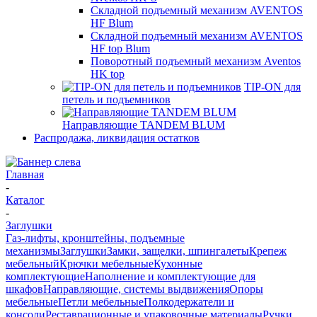
Складной подъемный механизм AVENTOS
HF Blum
Складной подъемный механизм AVENTOS
HF top Blum
Поворотный подъемный механизм Aventos
HK top
TIP-ON для
петель и подъемников
Направляющие TANDEM BLUM
Распродажа, ликвидация остатков
Главная
-
Каталог
-
Заглушки
Газ-лифты, кронштейны, подъемные
механизмы
Заглушки
Замки, защелки, шпингалеты
Крепеж
мебельный
Крючки мебельные
Кухонные
комплектующие
Наполнение и комплектующие для
шкафов
Направляющие, системы выдвижения
Опоры
мебельные
Петли мебельные
Полкодержатели и
консоли
Реставрационные и упаковочные материалы
Ручки