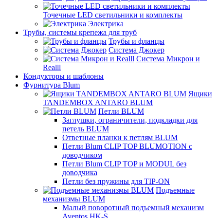
Точечные LED светильники и комплекты
Электрика
Трубы, системы крепежа для труб
Трубы и фланцы
Система Джокер
Система Микрон и
Realll
Кондукторы и шаблоны
Фурнитура Blum
Ящики
TANDEMBOX ANTARO BLUM
Петли BLUM
Заглушки, ограничители, подкладки для
петель BLUM
Ответные планки к петлям BLUM
Петли Blum CLIP TOP BLUMOTION с
доводчиком
Петли Blum CLIP TOP и MODUL без
доводчика
Петли без пружины для TIP-ON
Подъемные
механизмы BLUM
Малый поворотный подъемный механизм
Aventos HK-S