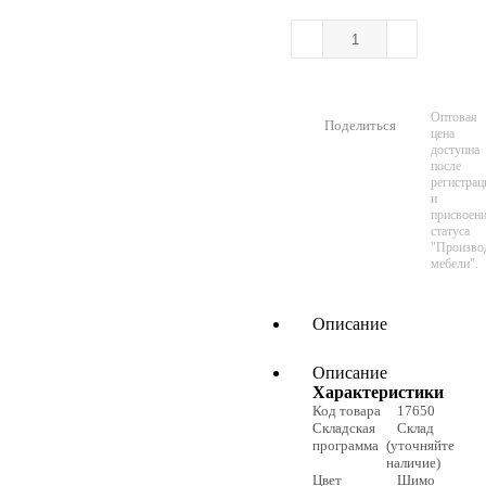
Оптовая
Поделиться
цена
доступна
после
регистрац
и
присвоен
статуса
"Произво
мебели".
Описание
Описание
Характеристики
Код товара
17650
Складская
Склад
программа
(уточняйте
наличие)
Цвет
Шимо