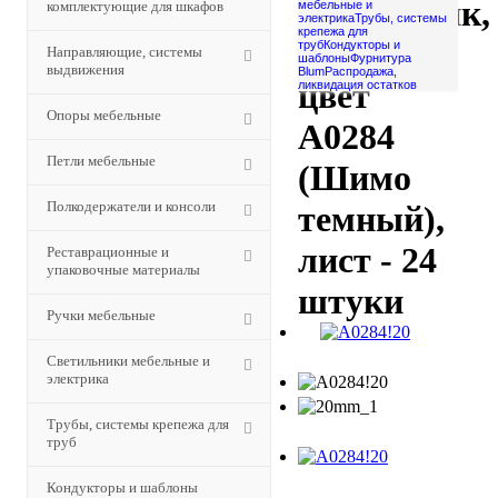
эксцентрик,
комплектующие для шкафов
мебельные и
электрика
Трубы, системы
крепежа для
D=20мм,
труб
Кондукторы и
Направляющие, системы
шаблоны
Фурнитура
выдвижения
Blum
Распродажа,
цвет
ликвидация остатков
Опоры мебельные
A0284
Петли мебельные
(Шимо
Полкодержатели и консоли
темный),
лист - 24
Реставрационные и
упаковочные материалы
штуки
Ручки мебельные
Светильники мебельные и
электрика
Трубы, системы крепежа для
труб
Кондукторы и шаблоны