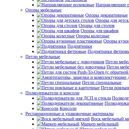
Направляющие 
Опоры мебельные
Опоры декоративные
Опоры для детск
Опоры для столов
Опоры для шкафов
Опоры колесные
Опоры кухо
Подпятники
Подпятники фетров
Петли мебельные
Петли мебе
Петли мебе
Петли специальные
Петли рояльн
Полкодержатели и консоли
Полкоде
Полкодержа
Консоли
Реставрационные и упаковочные материалы
Воск мебельный м
Маркер мебельный