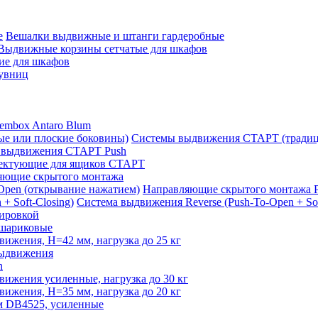
Вешалки выдвижные и штанги гардеробные
Выдвижные корзины сетчатые для шкафов
е для шкафов
увниц
embox Antaro Blum
Системы выдвижения СТАРТ (традиц
 выдвижения СТАРТ Push
ектующие для ящиков СТАРТ
яющие скрытого монтажа
Направляющие скрытого монтажа P
Система выдвижения Reverse (Push-To-Open + Sof
лировкой
шариковые
жения, H=42 мм, нагрузка до 25 кг
выдвижения
n
ижения усиленные, нагрузка до 30 кг
жения, H=35 мм, нагрузка до 20 кг
м DB4525, усиленные