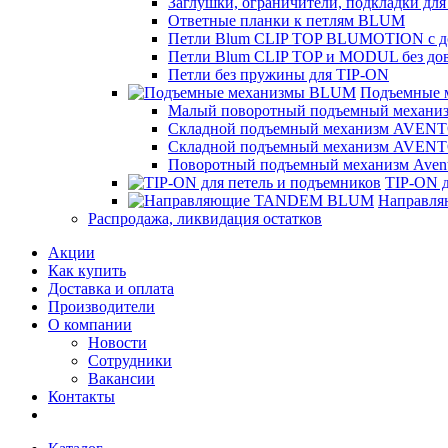
Заглушки, ограничители, подкладки дл
Ответные планки к петлям BLUM
Петли Blum CLIP TOP BLUMOTION с д
Петли Blum CLIP TOP и MODUL без до
Петли без пружины для TIP-ON
Подъемные
Малый поворотный подъемный механиз
Складной подъемный механизм AVENT
Складной подъемный механизм AVENT
Поворотный подъемный механизм Avent
TIP-ON д
Направл
Распродажа, ликвидация остатков
Акции
Как купить
Доставка и оплата
Производители
О компании
Новости
Сотрудники
Вакансии
Контакты