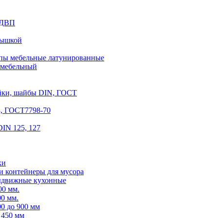
з ДВП
рышкой
ы мебельные латунированные
 мебельный
айки, шайбы DIN, ГОСТ
3, ГОСТ7798-70
IN 125, 127
ки
и контейнеры для мусора
ыдвижные кухонные
00 мм.
0 мм.
0 до 900 мм
 450 мм