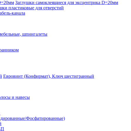
Заглушки самоклеящиеся для эксцентрика D=20мм
шки пластиковые для отверстий
абель-канала
мебельные, шпингалеты
ранником
Евровинт (Конфирмат), Ключ шестигранный
лосы и навесы
к
идированные/Фосфатированные)
й
ВП