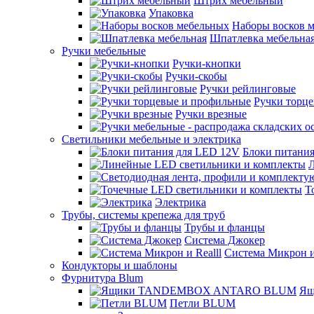
Штрих мебельный
Упаковка
Наборы восков 
Шпатлевка мебельна
Ручки мебельные
Ручки-кнопки
Ручки-скобы
Ручки рейлинговые
Ручки торц
Ручки врезные
Светильники мебельные и электрика
Блоки питани
Т
Электрика
Трубы, системы крепежа для труб
Трубы и фланцы
Система Джокер
Система Микрон и 
Кондукторы и шаблоны
Фурнитура Blum
Ящ
Петли BLUM