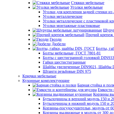
Стяжки мебельные
Уголки мебельные
Уголки для крепления задней стенки и
Уголки металлические
Уголки металлические с пластиковой к
Уголки монтажные пластиковые
Шуруп
Прочий крепеж
Гвозди
Дюбели
Болты, г
Болты мебельные, ГОСТ 7801-81
Болты с шестигранной головкой DIN93
Гайки шестистигранные
Шайбы увеличенные DIN9021, Шайбы D
Штанги резьбовые DIN 975
Крючки мебельные
Кухонные комплектующие
Барная стойка и пол
Емкости 
Корзины в
Бутылочницы в верхний модуль 150 и 2
Бутылочницы в нижний модуль 150 и 20
Корзины-посудосушительи, модуль от 60
Корзины выдвижные в модуль от 300 до