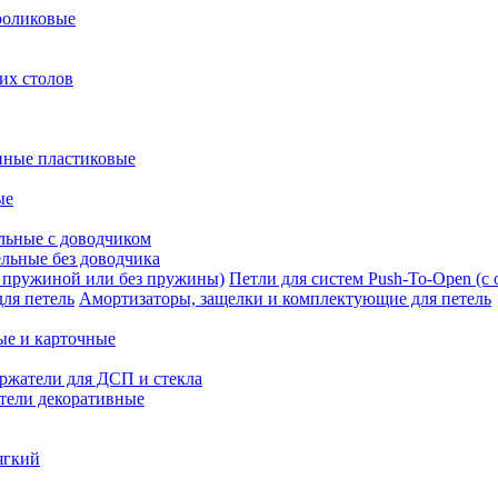
роликовые
их столов
нные пластиковые
ые
льные с доводчиком
льные без доводчика
Петли для систем Push-To-Open (с
Амортизаторы, защелки и комплектующие для петель
ые и карточные
ржатели для ДСП и стекла
тели декоративные
ягкий