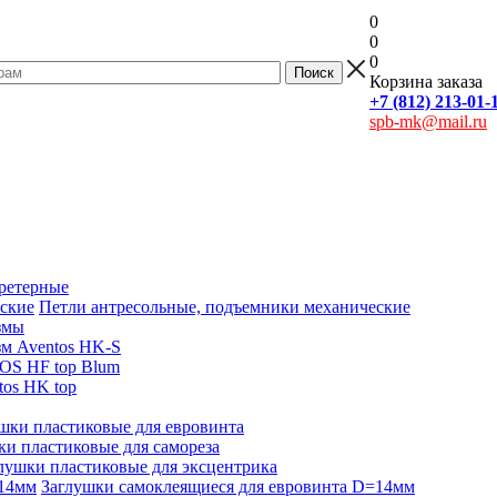
0
0
0
Корзина заказа
+7 (812) 213-01-
spb-mk@mail.ru
ретерные
Петли антресольные, подъемники механические
змы
м Aventos HK-S
OS HF top Blum
os HK top
шки пластиковые для евровинта
ки пластиковые для самореза
лушки пластиковые для эксцентрика
Заглушки самоклеящиеся для евровинта D=14мм