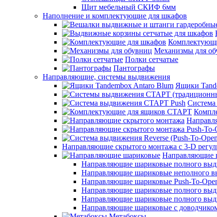
Щит мебельный СКИФ 6мм
Наполнение и комплектующие для шкафов
Комплектующи
Механизмы для об
Полки сетчатые
Пантографы
Направляющие, системы выдвижения
Ящики Tand
Система
Компл
Направл
Направляющие скрытого монтажа с 3-D регу
Направляющие 
Направляющие шариковые полного выдви
Направляющие шариковые неполного 
Направляющие шариковые Push-To-Ope
Направляющие шариковые полного выдв
Направляющие шариковые полного выдви
Направляющие шариковые с доводчико
Метабоксы