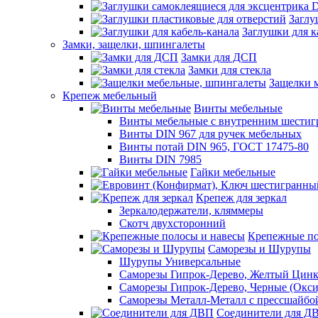
Заглу
Заглушки для к
Замки, защелки, шпингалеты
Замки для ДСП
Замки для стекла
Защелки 
Крепеж мебельный
Винты мебельные
Винты мебельные с внутренним шестиг
Винты DIN 967 для ручек мебельных
Винты потай DIN 965, ГОСТ 17475-80
Винты DIN 7985
Гайки мебельные
Крепеж для зеркал
Зеркалодержатели, кляммеры
Скотч двухсторонний
Крепежные по
Саморезы и Шурупы
Шурупы Универсальные
Саморезы Гипрок-Дерево, Желтый Цин
Саморезы Гипрок-Дерево, Черные (Окс
Саморезы Металл-Металл с прессшайбо
Соединители для Д