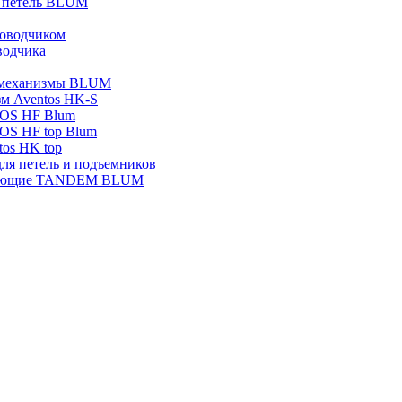
я петель BLUM
оводчиком
водчика
 механизмы BLUM
м Aventos HK-S
OS HF Blum
OS HF top Blum
os HK top
ля петель и подъемников
яющие TANDEM BLUM