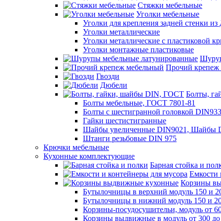
Стяжки мебельные
Уголки мебельные
Уголки для крепления задней стенки и
Уголки металлические
Уголки металлические с пластиковой к
Уголки монтажные пластиковые
Шуруп
Прочий крепеж
Гвозди
Дюбели
Болты, г
Болты мебельные, ГОСТ 7801-81
Болты с шестигранной головкой DIN93
Гайки шестистигранные
Шайбы увеличенные DIN9021, Шайбы D
Штанги резьбовые DIN 975
Крючки мебельные
Кухонные комплектующие
Барная стойка и пол
Емкости 
Корзины в
Бутылочницы в верхний модуль 150 и 2
Бутылочницы в нижний модуль 150 и 20
Корзины-посудосушительи, модуль от 60
Корзины выдвижные в модуль от 300 до