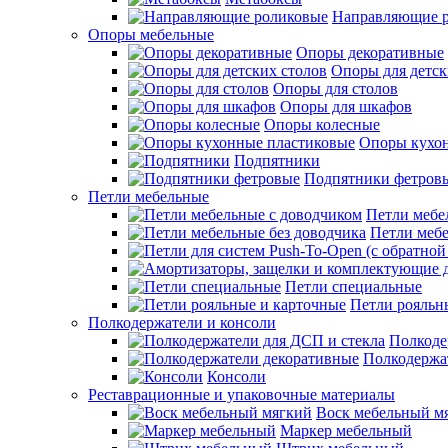
Направляющие 
Опоры мебельные
Опоры декоративные
Опоры для детск
Опоры для столов
Опоры для шкафов
Опоры колесные
Опоры кухо
Подпятники
Подпятники фетров
Петли мебельные
Петли мебе
Петли мебе
Петли специальные
Петли рояльн
Полкодержатели и консоли
Полкоде
Полкодержа
Консоли
Реставрационные и упаковочные материалы
Воск мебельный м
Маркер мебельный