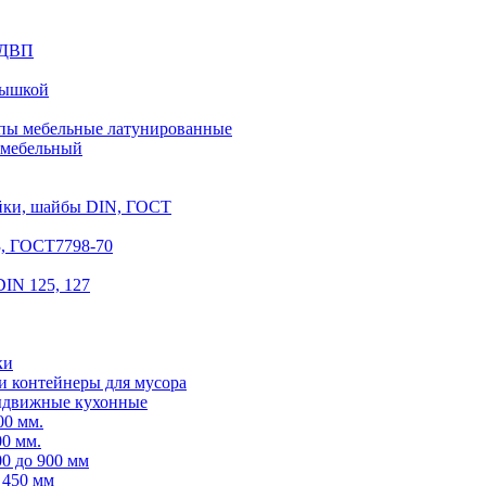
з ДВП
рышкой
ы мебельные латунированные
 мебельный
айки, шайбы DIN, ГОСТ
3, ГОСТ7798-70
IN 125, 127
ки
и контейнеры для мусора
ыдвижные кухонные
00 мм.
0 мм.
0 до 900 мм
 450 мм