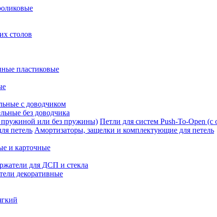
роликовые
их столов
нные пластиковые
ые
льные с доводчиком
льные без доводчика
Петли для систем Push-To-Open (с
Амортизаторы, защелки и комплектующие для петель
ые и карточные
ржатели для ДСП и стекла
тели декоративные
ягкий