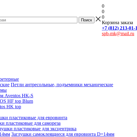
0
0
0
Корзина заказа
+7 (812) 213-01-
spb-mk@mail.ru
ретерные
Петли антресольные, подъемники механические
змы
м Aventos HK-S
OS HF top Blum
os HK top
шки пластиковые для евровинта
ки пластиковые для самореза
лушки пластиковые для эксцентрика
Заглушки самоклеящиеся для евровинта D=14мм