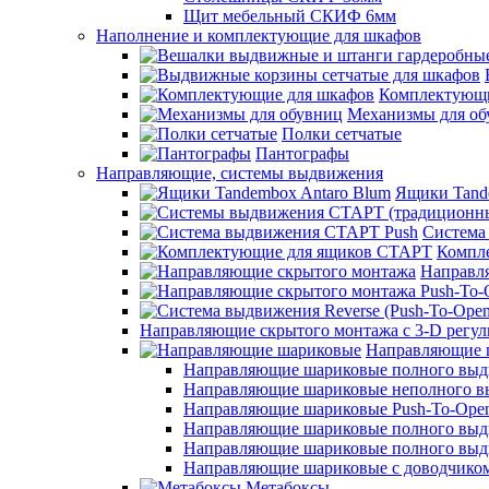
Щит мебельный СКИФ 6мм
Наполнение и комплектующие для шкафов
Комплектующи
Механизмы для об
Полки сетчатые
Пантографы
Направляющие, системы выдвижения
Ящики Tand
Система
Компл
Направл
Направляющие скрытого монтажа с 3-D регу
Направляющие 
Направляющие шариковые полного выдви
Направляющие шариковые неполного 
Направляющие шариковые Push-To-Ope
Направляющие шариковые полного выдв
Направляющие шариковые полного выдви
Направляющие шариковые с доводчико
Метабоксы