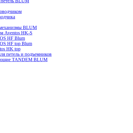
я петель BLUM
оводчиком
водчика
 механизмы BLUM
м Aventos HK-S
OS HF Blum
OS HF top Blum
os HK top
ля петель и подъемников
яющие TANDEM BLUM