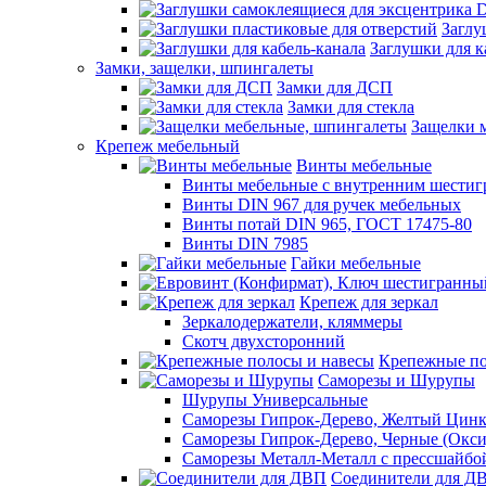
Заглу
Заглушки для к
Замки, защелки, шпингалеты
Замки для ДСП
Замки для стекла
Защелки 
Крепеж мебельный
Винты мебельные
Винты мебельные с внутренним шестиг
Винты DIN 967 для ручек мебельных
Винты потай DIN 965, ГОСТ 17475-80
Винты DIN 7985
Гайки мебельные
Крепеж для зеркал
Зеркалодержатели, кляммеры
Скотч двухсторонний
Крепежные по
Саморезы и Шурупы
Шурупы Универсальные
Саморезы Гипрок-Дерево, Желтый Цин
Саморезы Гипрок-Дерево, Черные (Окс
Саморезы Металл-Металл с прессшайбо
Соединители для Д