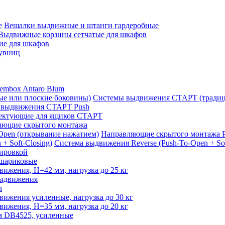
Вешалки выдвижные и штанги гардеробные
Выдвижные корзины сетчатые для шкафов
е для шкафов
увниц
embox Antaro Blum
Системы выдвижения СТАРТ (традиц
 выдвижения СТАРТ Push
ектующие для ящиков СТАРТ
яющие скрытого монтажа
Направляющие скрытого монтажа P
Система выдвижения Reverse (Push-To-Open + Sof
лировкой
шариковые
жения, H=42 мм, нагрузка до 25 кг
выдвижения
n
ижения усиленные, нагрузка до 30 кг
жения, H=35 мм, нагрузка до 20 кг
м DB4525, усиленные