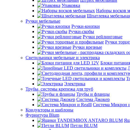
Штрих мебельный
Упаковка
Наборы восков 
Шпатлевка мебельна
Ручки мебельные
Ручки-кнопки
Ручки-скобы
Ручки рейлинговые
Ручки торц
Ручки врезные
Светильники мебельные и электрика
Блоки питани
Т
Электрика
Трубы, системы крепежа для труб
Трубы и фланцы
Система Джокер
Система Микрон и 
Кондукторы и шаблоны
Фурнитура Blum
Ящ
Петли BLUM