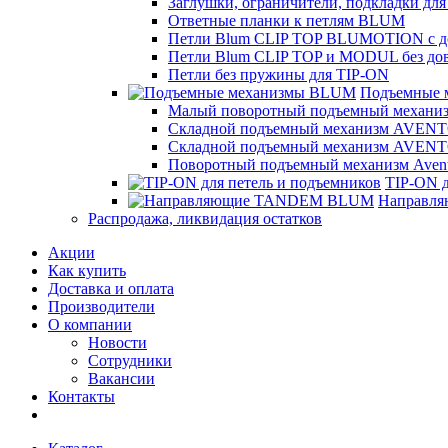
Заглушки, ограничители, подкладки дл
Ответные планки к петлям BLUM
Петли Blum CLIP TOP BLUMOTION с д
Петли Blum CLIP TOP и MODUL без до
Петли без пружины для TIP-ON
Подъемные
Малый поворотный подъемный механиз
Складной подъемный механизм AVENT
Складной подъемный механизм AVENT
Поворотный подъемный механизм Avent
TIP-ON д
Направл
Распродажа, ликвидация остатков
Акции
Как купить
Доставка и оплата
Производители
О компании
Новости
Сотрудники
Вакансии
Контакты