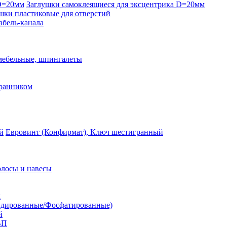
Заглушки самоклеящиеся для эксцентрика D=20мм
шки пластиковые для отверстий
абель-канала
мебельные, шпингалеты
ранником
Евровинт (Конфирмат), Ключ шестигранный
лосы и навесы
к
идированные/Фосфатированные)
й
ВП